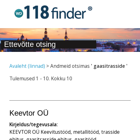
Ettevõtte otsing
Avaleht (linnad)
> Andmeid otsimas
' gaasitrasside '
Tulemused 1 - 10. Kokku 10
Keevtor OÜ
Kirjeldus/tegevusala:
KEEVTOR OÜ Keevitustööd, metallitööd, trasside
ehitus, gaasitrasside ehitus, gaasitööd.