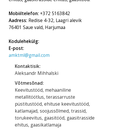
Mobiiltelefon:
+372 5163842
Aadress:
Redise 4-32, Laagri alevik
76401 Saue vald, Harjumaa
Kodulehekülg:
E-post:
amktml@gmail.com
Kontaktisik:
Aleksandr Mihhalski
Võtmesõnad:
Keevitustööd, mehaaniline
metallitöötlus, terassarruste
püstitustööd, ehituse keevitustööd,
katlamajad, soojussõlmed, trassid,
torukeevitus, gaasitööd, gaasitrasside
ehitus, gaasikatlamaja