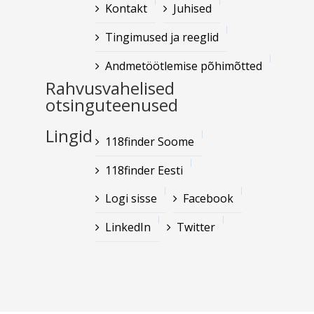
Kontakt
Juhised
Tingimused ja reeglid
Andmetöötlemise põhimõtted
Rahvusvahelised
otsinguteenused
Lingid
118finder Soome
118finder Eesti
Logi sisse
Facebook
LinkedIn
Twitter