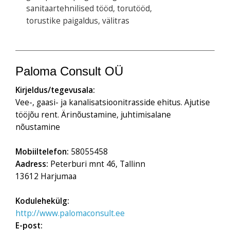
sanitaartehnilised tööd, torutööd,
torustike paigaldus, välitras
Paloma Consult OÜ
Kirjeldus/tegevusala:
Vee-, gaasi- ja kanalisatsioonitrasside ehitus. Ajutise
tööjõu rent. Ärinõustamine, juhtimisalane
nõustamine
Mobiiltelefon:
58055458
Aadress:
Peterburi mnt 46, Tallinn
13612 Harjumaa
Kodulehekülg:
http://www.palomaconsult.ee
E-post: