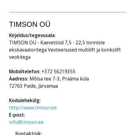
TIMSON OÜ
Kirjeldus/tegevusala:
TIMSON OÜ - Kaevetööd 7,5 - 22,5 tonniste
ekskavaatoritega Veoteenused multilift ja konkslift
veokitega
Mobiiltelefon:
+372 56219355
Aadress:
Mõisa tee 7-3, Prääma küla
72763 Paide, Järvamaa
Kodulehekülg:
http://www.timson.ee
E-post:
info@timson.ee
Kontaktisik: