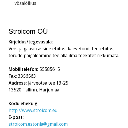
võsalõikus
Stroicom OÜ
Kirjeldus/tegevusala:
Vee- ja gaasitrasside ehitus, kaevetööd, tee-ehitus,
torude paigaldamine tee alla ilma teekatet rikkumata.
Mobiiltelefon:
55585615
Fax:
3356563
Aadress:
Järveotsa tee 13-25
13520 Tallinn, Harjumaa
Kodulehekülg:
http://www.stroicom.eu
E-post:
stroicom.estonia@gmail.com