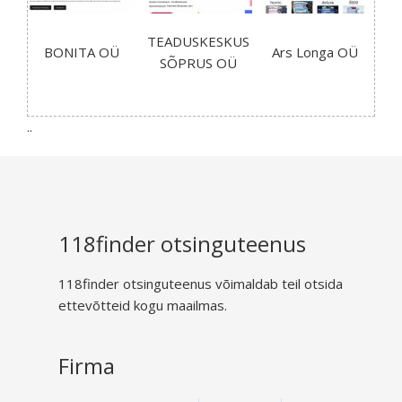
TEADUSKESKUS
BONITA OÜ
Ars Longa OÜ
Re
SÕPRUS OÜ
P
..
118finder otsinguteenus
118finder otsinguteenus võimaldab teil otsida
ettevõtteid kogu maailmas.
Firma