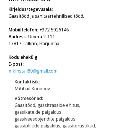
Kirjeldus/tegevusala:
Gaasitööd ja sanitaartehnilised tööd.
Mobiiltelefon:
+372 5026146
Aadress:
Ümera 2-111
13817 Tallinn, Harjumaa
Kodulehekülg:
E-post:
mkinstall80@gmail.com
Kontaktisik:
Mihhail Kononov
Võtmesõnad:
Gaasitööd, gaasitrasside ehitus,
gaasikatelde paigaldus,
gaasiveesoojendite paigaldus,
gaasipliitide paigaldus, gaasitorustikud,