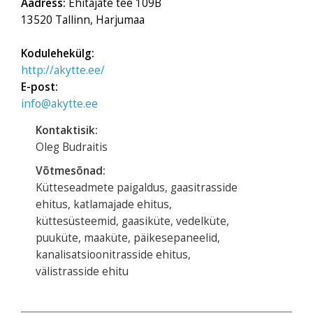
Aadress:
Ehitajate tee 109B
13520 Tallinn, Harjumaa
Kodulehekülg:
http://akytte.ee/
E-post:
info@akytte.ee
Kontaktisik:
Oleg Budraitis
Võtmesõnad:
Kütteseadmete paigaldus, gaasitrasside
ehitus, katlamajade ehitus,
küttesüsteemid, gaasiküte, vedelküte,
puuküte, maaküte, päikesepaneelid,
kanalisatsioonitrasside ehitus,
välistrasside ehitu