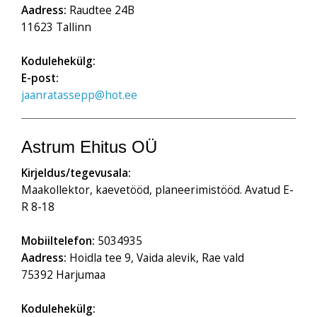
Aadress:
Raudtee 24B
11623 Tallinn
Kodulehekülg:
E-post:
jaanratassepp@hot.ee
Astrum Ehitus OÜ
Kirjeldus/tegevusala:
Maakollektor, kaevetööd, planeerimistööd. Avatud E-
R 8-18
Mobiiltelefon:
5034935
Aadress:
Hoidla tee 9, Vaida alevik, Rae vald
75392 Harjumaa
Kodulehekülg: