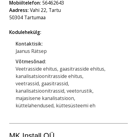
Mobiiltelefon:
56462643
Aadress:
Vahi 22, Tartu
50304 Tartumaa
Kodulehekülg:
Kontaktisik:
Jaanus Rätsep
Võtmesõnad:
Veetrasside ehitus, gaasitrasside ehitus,
kanalisatsioonitrasside ehitus,
veetrassid, gaasitrassid,
kanalisatsioonitrassid, veetorustik,
majasisene kanalisatsioon,
küttelahendused, küttesüsteemi eh
MK Install OÜ